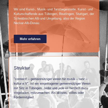
Wir sind Kunst-, Musik- und Tanzbegeisterte, Kunst- und
Kulturschaffende aus Tübingen, Reutlingen, Stuttgart, der
Schwäbischen Alb und Umgebung, also der Region
Neckar-Alb-Donau.
Mehr erfahren
Struktur
"connect! – gemeinnütziger verein für musik – tanz –
kultur e.V". ist ein eingetragener gemeinnütziger Verein
mit Sitz in Tübingen. Jeder und jede ist herzlich dazu
eingeladen, mitzumachen. Als aktives, stilles oder
Fördermitglied.