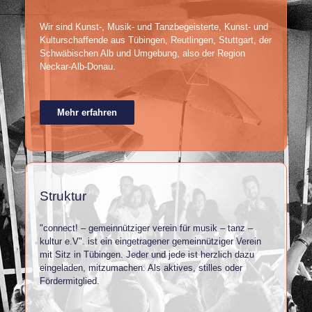
Wir sind Kunst-, Musik- und Tanzbegeisterte, Kunst- und
Kulturschaffende aus Tübingen, Reutlingen, Stuttgart, der
Schwäbischen Alb und Umgebung, also der Region
Neckar-Alb-Donau.
Mehr erfahren
Struktur
"connect! – gemeinnütziger verein für musik – tanz –
kultur e.V". ist ein eingetragener gemeinnütziger Verein
mit Sitz in Tübingen. Jeder und jede ist herzlich dazu
eingeladen, mitzumachen. Als aktives, stilles oder
Fördermitglied.