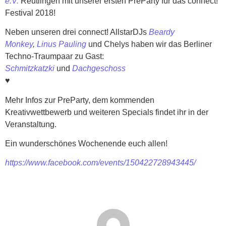
e.V.
Reutlingen mit unserer ersten PreParty für das connect!
Festival 2018!
Neben unseren drei connect! AllstarDJs
Beardy
Monkey
,
Linus Pauling
und Chelys haben wir das Berliner
Techno-Traumpaar zu Gast:
Schmitzkatzki
und
Dachgeschoss
♥
Mehr Infos zur PreParty, dem kommenden
Kreativwettbewerb und weiteren Specials findet ihr in der
Veranstaltung.
Ein wunderschönes Wochenende euch allen!
https://www.facebook.com/events/150422728943445/